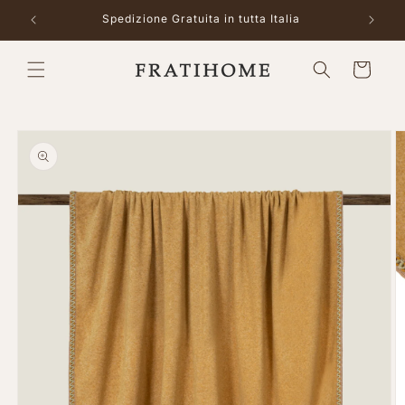
Vai
direttamente
Spedizione Gratuita in tutta Italia
ai contenuti
Carrello
Passa alle
informazioni
sul prodotto