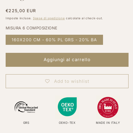
Prezzo
€225,00 EUR
di
Imposte incluse.
Spese di spedizione
calcolate al check-out.
listino
MISURA 6 COMPOSIZIONE
160X200 CM - 60% PL GRS - 20% BA
Aggiungi al carrello
Add to wishlist
GRS
OEKO-TEX
MADE IN ITALY