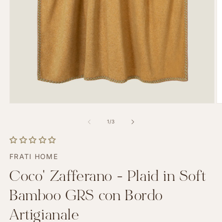
Apri
A
contenuti
c
multimediali
m
su
1
/
3
1
2
in
in
finestra
fi
modale
m
FRATI HOME
Coco' Zafferano - Plaid in Soft
Bamboo GRS con Bordo
Artigianale